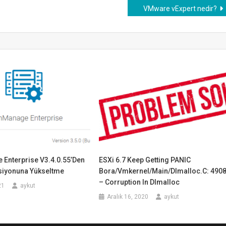
VMware vExpert nedir?
Enterprise V3.4.0.55’den
ESXi 6.7 Keep Getting PANIC
rsiyonuna Yükseltme
Bora/vmkernel/main/dlmalloc.c: 490
– Corruption In Dlmalloc
21
aykut
Aralık 16, 2020
aykut