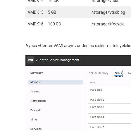
VMDK14
10 GB
/storage/vtsdb
VMDK15
5 GB
/storage/vtsdblog
VMDK16
100 GB
/storage/lifecycle
Ayrıca vCenter VAMI arayüzünden bu diskleri listeleyebiliri