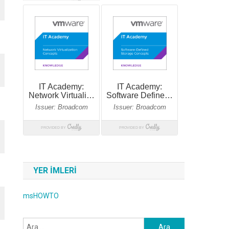
YER IMLERI
msHOWTO
Arama: