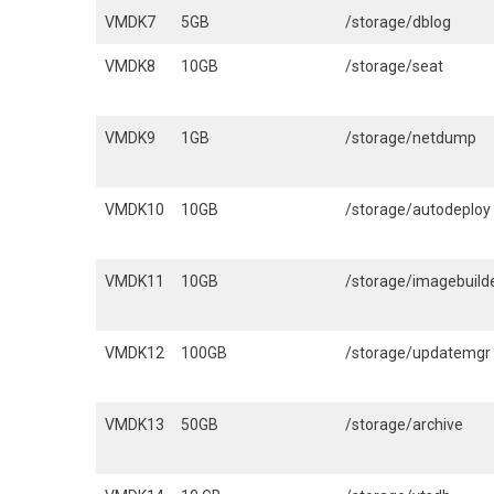
VMDK7
5GB
/storage/dblog
VMDK8
10GB
/storage/seat
VMDK9
1GB
/storage/netdump
VMDK10
10GB
/storage/autodeploy
VMDK11
10GB
/storage/imagebuild
VMDK12
100GB
/storage/updatemgr
VMDK13
50GB
/storage/archive