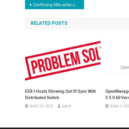
Yazı
Conflicting VIBs while upgrading ESXi 6.0 to ESXi 6.5 on Dell PowerEdge R920 Server
gezinmesi
RELATED POSTS
ESX-I Hosts Showing Out Of Sync With
OpenManage 
Distributed Switch
3.5.0.60 Ve
Aralık 23, 2020
aykut
Şubat 2, 20