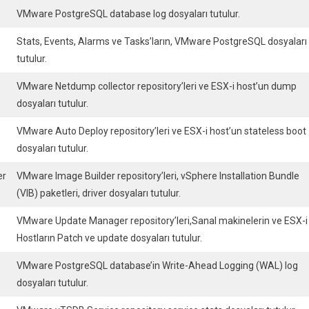
VMware PostgreSQL database log dosyaları tutulur.
Stats, Events, Alarms ve Tasks’ların, VMware PostgreSQL dosyaları
tutulur.
VMware Netdump collector repository’leri ve ESX-i host’un dump
dosyaları tutulur.
VMware Auto Deploy repository’leri ve ESX-i host’un stateless boot
dosyaları tutulur.
er
VMware Image Builder repository’leri, vSphere Installation Bundle
(VIB) paketleri, driver dosyaları tutulur.
VMware Update Manager repository’leri,Sanal makinelerin ve ESX-i
Hostların Patch ve update dosyaları tutulur.
VMware PostgreSQL database’in Write-Ahead Logging (WAL) log
dosyaları tutulur.