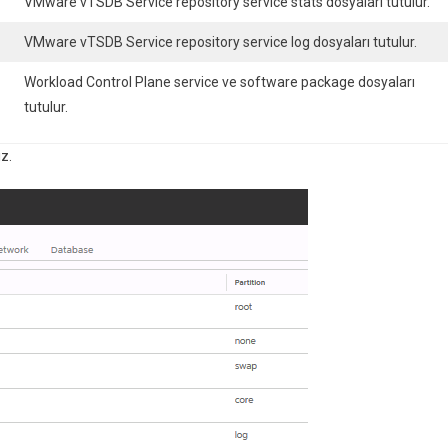
VMware vTSDB Service repository service stats dosyaları tutulur.
VMware vTSDB Service repository service log dosyaları tutulur.
Workload Control Plane service ve software package dosyaları
tutulur.
z.