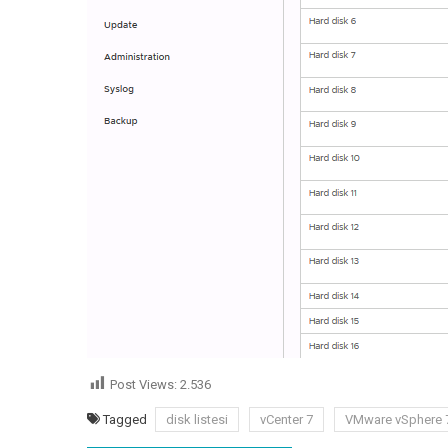
Post Views:
2.536
Tagged
disk listesi
vCenter 7
VMware vSphere 