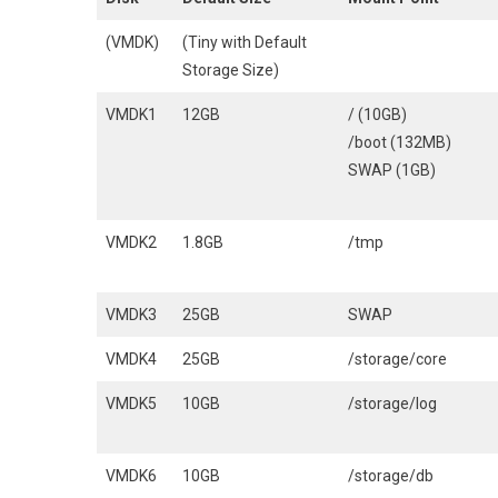
(VMDK)
(Tiny with Default
Storage Size)
VMDK1
12GB
/ (10GB)
/boot (132MB)
SWAP (1GB)
VMDK2
1.8GB
/tmp
VMDK3
25GB
SWAP
VMDK4
25GB
/storage/core
VMDK5
10GB
/storage/log
VMDK6
10GB
/storage/db