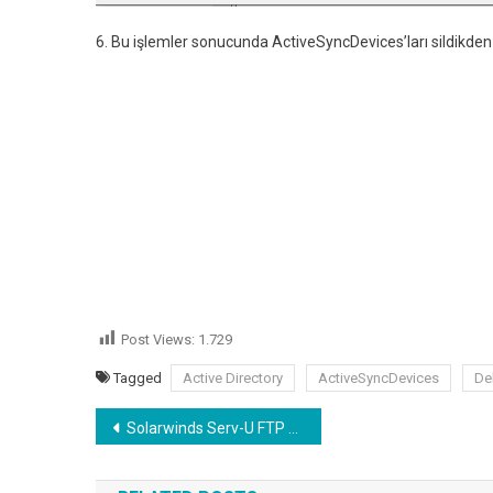
6. Bu işlemler sonucunda ActiveSyncDevices’ları sildikden so
Post Views:
1.729
Tagged
Active Directory
ActiveSyncDevices
De
Yazı
Solarwinds Serv-U FTP Secure Ftp (SFTP) Ssh Listener Ayarları
gezinmesi