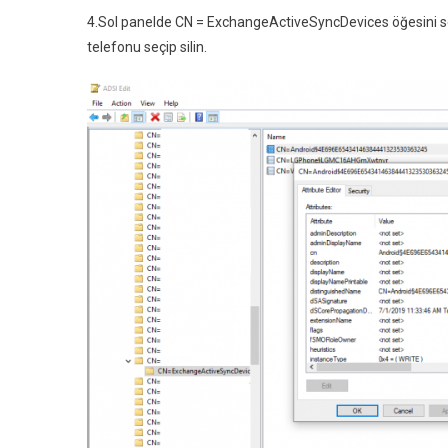
4.
Sol panelde CN = ExchangeActiveSyncDevices öğesini seç
telefonu seçip silin.