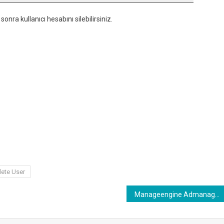
nra kullanıcı hesabını silebilirsiniz.
lete User
Manageengine Admanager ile Active Directory Toplu Attribute Değişimi