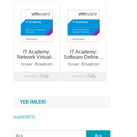
YER IMLERI
msHOWTO
Arama: