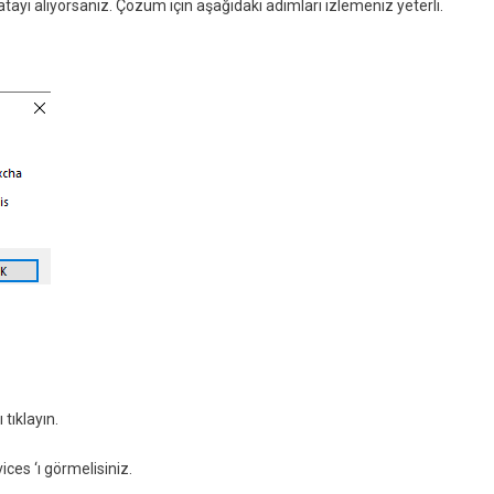
tayı alıyorsanız. Çözüm için aşağıdaki adımları izlemeniz yeterli.
tıklayın.
ces ‘ı görmelisiniz.