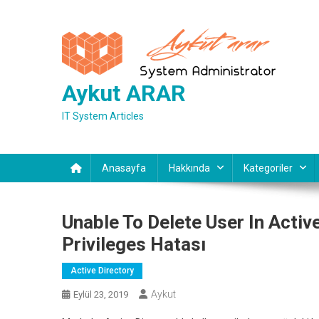
Skip
to
content
Aykut ARAR
IT System Articles
Anasayfa
Hakkında
Kategoriler
Unable To Delete User In Activ
Privileges Hatası
Active Directory
Aykut
Eylül 23, 2019