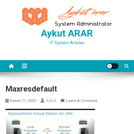
Skip
to
content
Aykut ARAR
IT System Articles
Maxresdefault
Aykut
On
Kasım 11, 2020
Leave A Comment
Maxresdefault