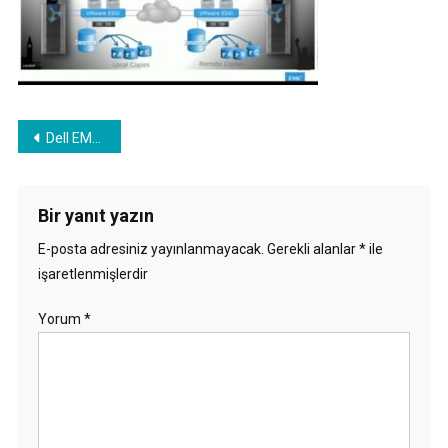
Yazı
Dell EMC RecoverPoint Güvenlik Güncelleştirilmesi ve GUI erişimi
gezinmesi
Bir yanıt yazın
E-posta adresiniz yayınlanmayacak.
Gerekli alanlar
*
ile
işaretlenmişlerdir
Yorum
*