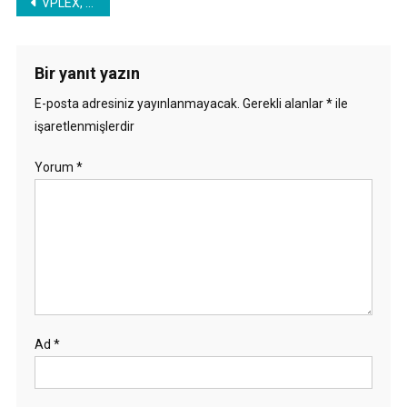
Yazı
VPLEX, Unity ile Distributed Device Virtual Volume Genişletme -3
gezinmesi
Bir yanıt yazın
E-posta adresiniz yayınlanmayacak.
Gerekli alanlar
*
ile
işaretlenmişlerdir
Yorum
*
Ad
*