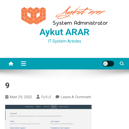
Skip
to
content
Aykut ARAR
IT System Articles
9
Aykut
On
Mart 29, 2022
Leave A Comment
9