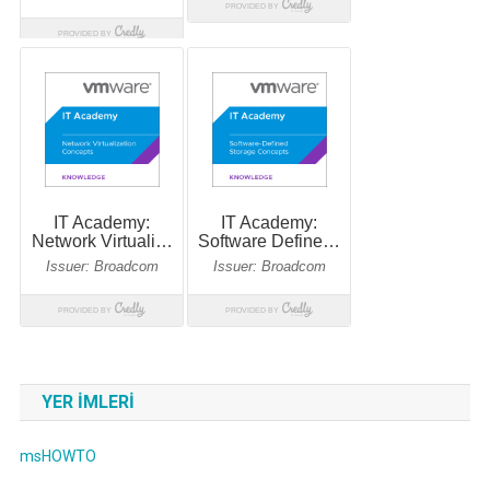
YER IMLERI
msHOWTO