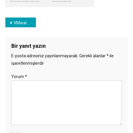
Yazı
VMware Learning Platformu nedir?
gezinmesi
Bir yanıt yazın
E-posta adresiniz yayınlanmayacak.
Gerekli alanlar
*
ile
işaretlenmişlerdir
Yorum
*