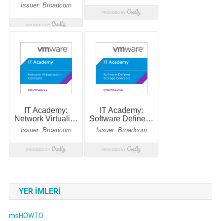
YER IMLERI
msHOWTO