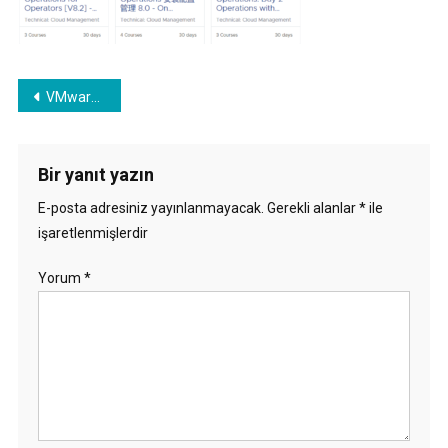
Yazı
VMware Learning Platformu nedir?
gezinmesi
Bir yanıt yazın
E-posta adresiniz yayınlanmayacak.
Gerekli alanlar
*
ile
işaretlenmişlerdir
Yorum
*