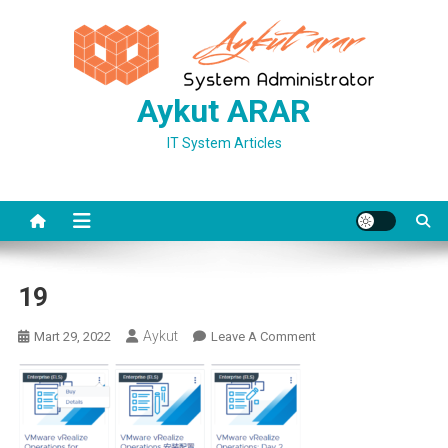
Skip
to
content
Aykut ARAR
IT System Articles
19
Aykut
On
Mart 29, 2022
Leave A Comment
19