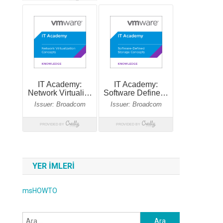
YER IMLERI
msHOWTO
Arama: