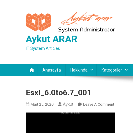
Skip
to
content
Aykut ARAR
IT System Articles
Anasayfa
Hakkında
Kategoriler
Esxi_6.0to6.7_001
Aykut
On
Mart 25, 2020
Leave A Comment
Esxi_6.0to