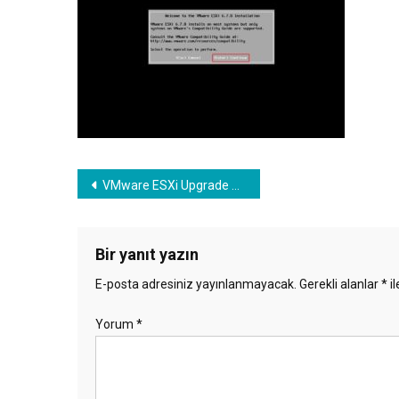
Yazı
VMware ESXi Upgrade 6.0 to 6.7 via ISO
gezinmesi
Bir yanıt yazın
E-posta adresiniz yayınlanmayacak.
Gerekli alanlar
*
il
Yorum
*