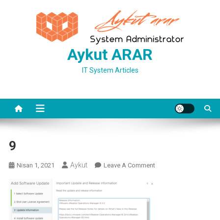
Skip
to
content
Aykut ARAR
IT System Articles
9
Aykut
On
Nisan 1, 2021
Leave A Comment
9