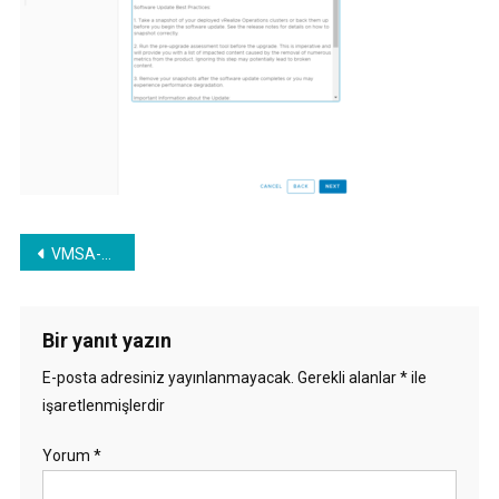
Yazı
VMSA-2021-0004 VMware vRealize Operations Güvenlik Açığı ve vROps 8.0 to 8.3 Upgrade
gezinmesi
Bir yanıt yazın
E-posta adresiniz yayınlanmayacak.
Gerekli alanlar
*
ile
işaretlenmişlerdir
Yorum
*