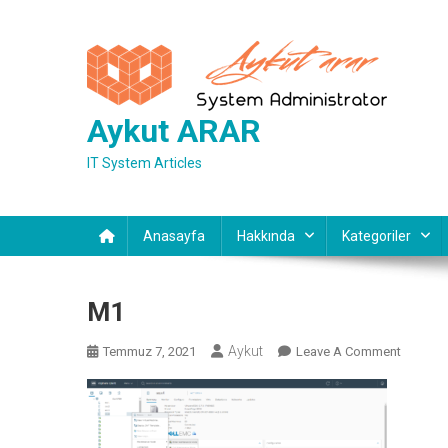
Skip
to
content
Aykut ARAR
IT System Articles
Anasayfa
Hakkında
Kategoriler
M1
Aykut
On
Temmuz 7, 2021
Leave A Comment
M1