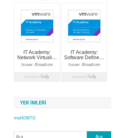
YER IMLERI
msHOWTO
Arama: