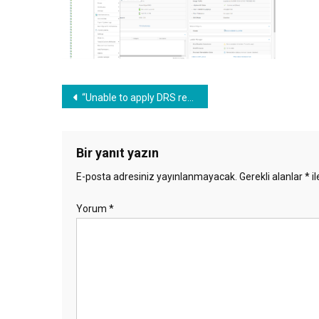
Yazı
“Unable to apply DRS resource settings on host” error in vCenter Server
gezinmesi
Bir yanıt yazın
E-posta adresiniz yayınlanmayacak.
Gerekli alanlar
*
il
Yorum
*