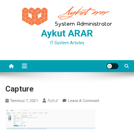
Skip
to
content
Aykut ARAR
IT System Articles
Capture
Aykut
On
Temmuz 7, 2021
Leave A Comment
Capture