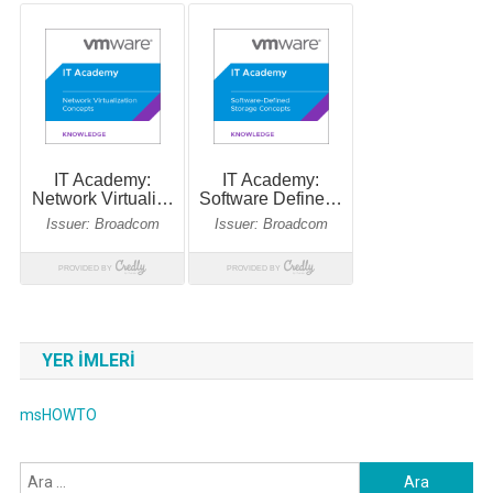
YER IMLERI
msHOWTO
Arama: