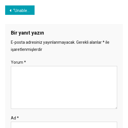
Yazı
“Unable to apply DRS resource settings on host” error in vCenter Server
gezinmesi
Bir yanıt yazın
E-posta adresiniz yayınlanmayacak.
Gerekli alanlar
*
ile
işaretlenmişlerdir
Yorum
*
Ad
*