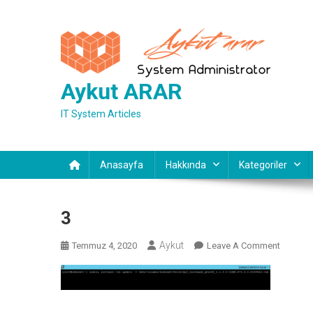
Skip
to
content
Aykut ARAR
IT System Articles
Anasayfa
Hakkında
Kategoriler
3
Aykut
On
Temmuz 4, 2020
Leave A Comment
3