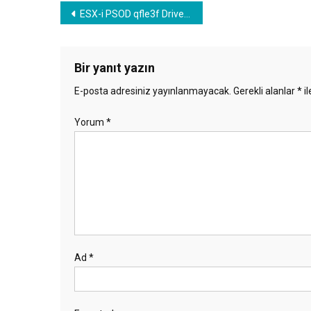
Yazı
ESX-i PSOD qfle3f Driver Error
gezinmesi
Bir yanıt yazın
E-posta adresiniz yayınlanmayacak.
Gerekli alanlar
*
il
Yorum
*
Ad
*