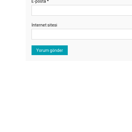
E-posta
*
İnternet sitesi