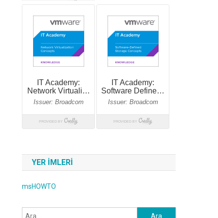
YER IMLERI
msHOWTO
Arama: