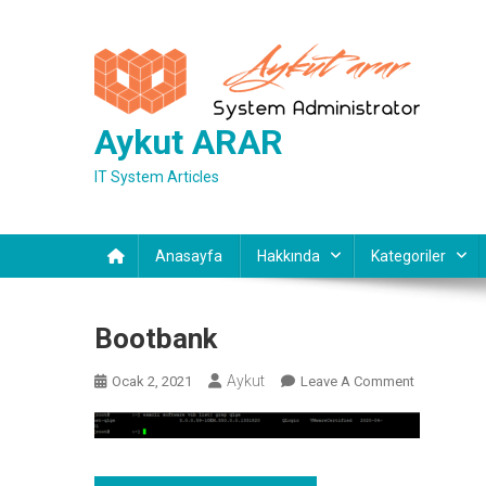
Skip
to
content
Aykut ARAR
IT System Articles
Anasayfa
Hakkında
Kategoriler
Bootbank
Aykut
On
Ocak 2, 2021
Leave A Comment
Bootbank