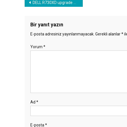
Yazı
DELL R730XD upgrade ESXi 6.7 to 7.0 missing vib error Qlogic bootbank qlge
gezinmesi
Bir yanıt yazın
E-posta adresiniz yayınlanmayacak.
Gerekli alanlar
*
il
Yorum
*
Ad
*
E-posta
*