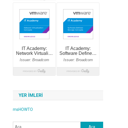
YER IMLERI
msHOWTO
Arama: