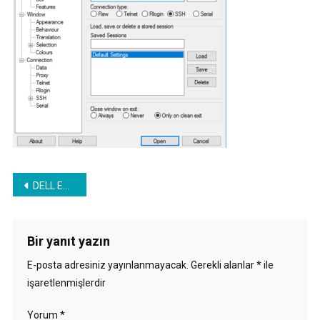
Yazı
DELL EMC Vplex VS6.2 Management Server Reboot
gezinmesi
Bir yanıt yazın
E-posta adresiniz yayınlanmayacak.
Gerekli alanlar
*
ile
işaretlenmişlerdir
Yorum
*