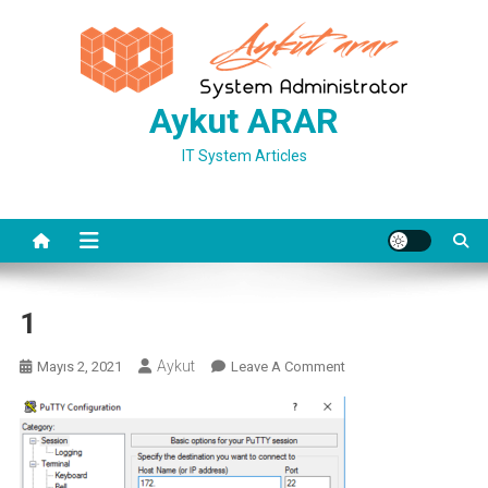
Skip
to
content
Aykut ARAR
IT System Articles
1
Aykut
On
Mayıs 2, 2021
Leave A Comment
1