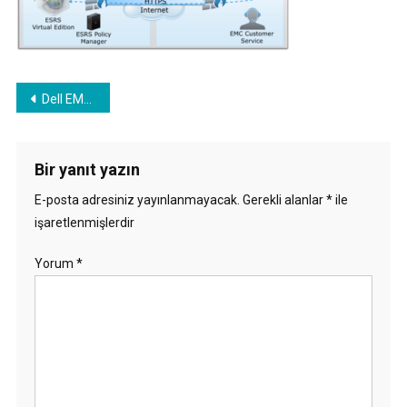
Yazı
Dell EMC SRS nedir? SRS version upgrade 3.4.00 to 3.44.00.08
gezinmesi
Bir yanıt yazın
E-posta adresiniz yayınlanmayacak.
Gerekli alanlar
*
ile
işaretlenmişlerdir
Yorum
*