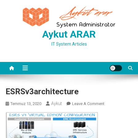
Skip
to
content
Aykut ARAR
IT System Articles
ESRSv3architecture
Aykut
On
Temmuz 13, 2020
Leave A Comment
ESRSv3architectur