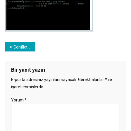
Yazı
Conflicting VIBs while upgrading ESXi 6.0 to ESXi 6.5 on Dell PowerEdge R920 Server
gezinmesi
Bir yanıt yazın
E-posta adresiniz yayınlanmayacak.
Gerekli alanlar
*
ile
işaretlenmişlerdir
Yorum
*