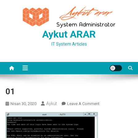
Skip
to
content
Aykut ARAR
IT System Articles
01
Aykut
On
Nisan 30, 2020
Leave A Comment
01