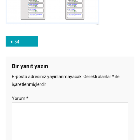
Yazı
54
gezinmesi
Bir yanıt yazın
E-posta adresiniz yayınlanmayacak.
Gerekli alanlar
*
ile
işaretlenmişlerdir
Yorum
*