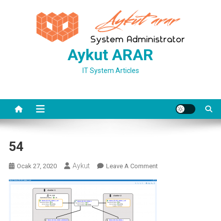
Skip
to
content
Aykut ARAR
IT System Articles
54
Aykut
On
Ocak 27, 2020
Leave A Comment
54