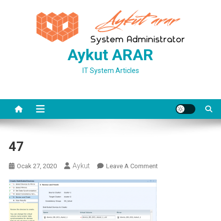
Skip
to
content
Aykut ARAR
IT System Articles
47
Aykut
On
Ocak 27, 2020
Leave A Comment
47