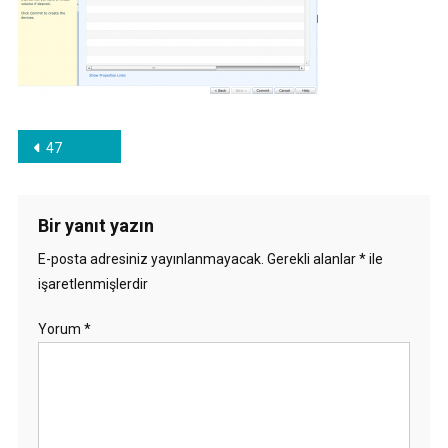
Yazı
47
gezinmesi
Bir yanıt yazın
E-posta adresiniz yayınlanmayacak.
Gerekli alanlar
*
ile
işaretlenmişlerdir
Yorum
*