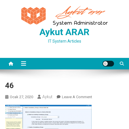
Skip
to
content
Aykut ARAR
IT System Articles
46
Aykut
On
Ocak 27, 2020
Leave A Comment
46