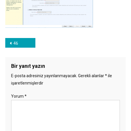
Yazı
46
gezinmesi
Bir yanıt yazın
E-posta adresiniz yayınlanmayacak.
Gerekli alanlar
*
ile
işaretlenmişlerdir
Yorum
*