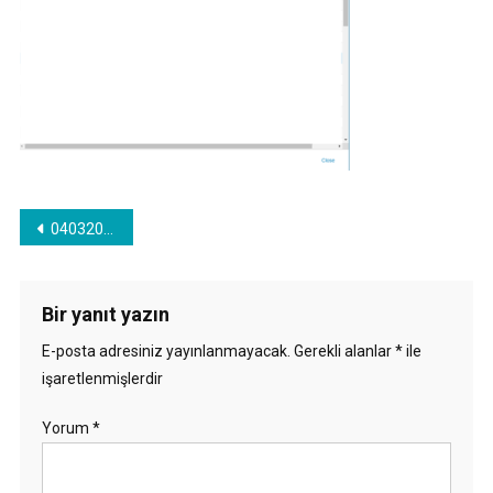
Yazı
040320_0826_VPLEXUnityi30.png
gezinmesi
Bir yanıt yazın
E-posta adresiniz yayınlanmayacak.
Gerekli alanlar
*
ile
işaretlenmişlerdir
Yorum
*