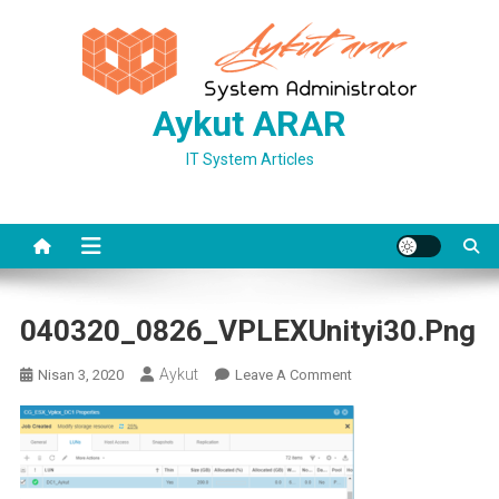
Skip
to
content
Aykut ARAR
IT System Articles
040320_0826_VPLEXUnityi30.png
Aykut
On
Nisan 3, 2020
Leave A Comment
040320_0826_VPLEXUni