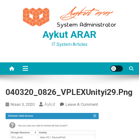
Skip
to
content
Aykut ARAR
IT System Articles
040320_0826_VPLEXUnityi29.png
Aykut
On
Nisan 3, 2020
Leave A Comment
040320_0826_VPLEXUni