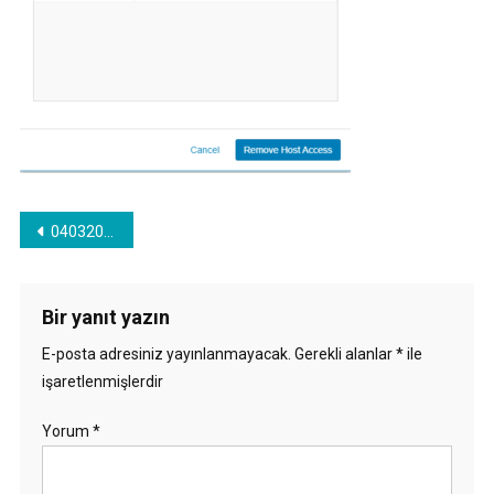
Yazı
040320_0826_VPLEXUnityi29.png
gezinmesi
Bir yanıt yazın
E-posta adresiniz yayınlanmayacak.
Gerekli alanlar
*
ile
işaretlenmişlerdir
Yorum
*