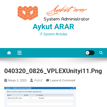
Skip
to
content
Aykut ARAR
IT System Articles
040320_0826_VPLEXUnityi11.png
Aykut
On
Nisan 3, 2020
Leave A Comment
040320_0826_VPLEXUni