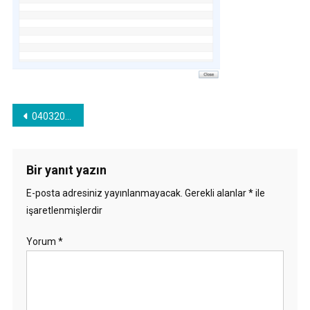
Yazı
040320_0826_VPLEXUnityi11.png
gezinmesi
Bir yanıt yazın
E-posta adresiniz yayınlanmayacak.
Gerekli alanlar
*
ile
işaretlenmişlerdir
Yorum
*