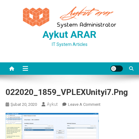
Skip
to
content
Aykut ARAR
IT System Articles
022020_1859_VPLEXUnityi7.png
Aykut
On
Şubat 20, 2020
Leave A Comment
022020_1859_VPLEXUn