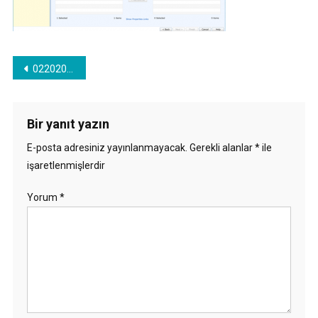
Yazı
022020_1859_VPLEXUnityi7.png
gezinmesi
Bir yanıt yazın
E-posta adresiniz yayınlanmayacak.
Gerekli alanlar
*
ile
işaretlenmişlerdir
Yorum
*