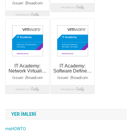
YER IMLERI
msHOWTO