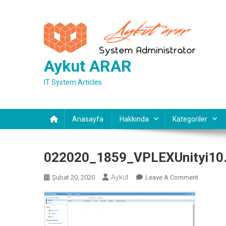
Skip
to
content
Aykut ARAR
IT System Articles
Anasayfa
Hakkında
Kategoriler
022020_1859_VPLEXUnityi10
Aykut
On
Şubat 20, 2020
Leave A Comment
022020_1