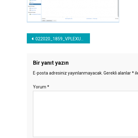
Yazı
022020_1859_VPLEXUnityi10.png
gezinmesi
Bir yanıt yazın
E-posta adresiniz yayınlanmayacak.
Gerekli alanlar
*
il
Yorum
*