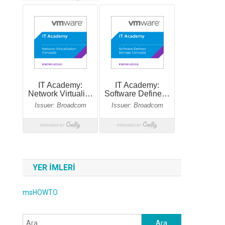
YER IMLERI
msHOWTO
Arama: