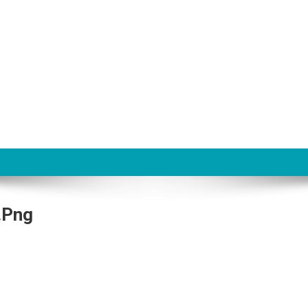
.png
859_VPLEXUnityi10.png