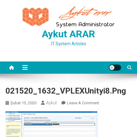
Skip
to
content
Aykut ARAR
IT System Articles
021520_1632_VPLEXUnityi8.png
Aykut
On
Şubat 15, 2020
Leave A Comment
021520_1632_VPLEXUn