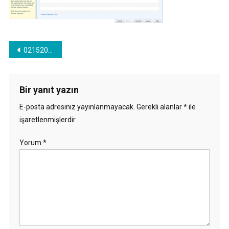
Yazı
021520_1632_VPLEXUnityi8.png
gezinmesi
Bir yanıt yazın
E-posta adresiniz yayınlanmayacak.
Gerekli alanlar
*
ile
işaretlenmişlerdir
Yorum
*