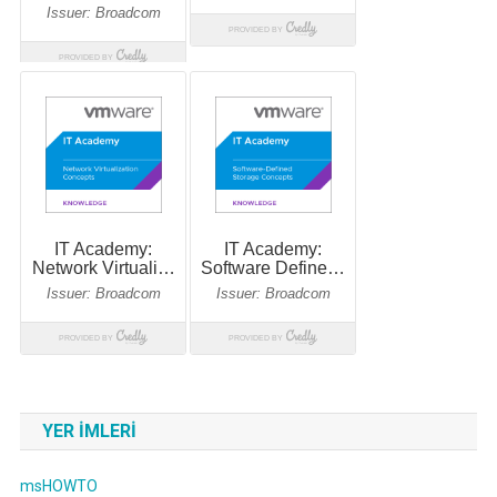
YER IMLERI
msHOWTO