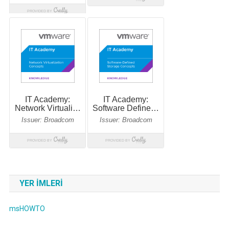
YER IMLERI
msHOWTO