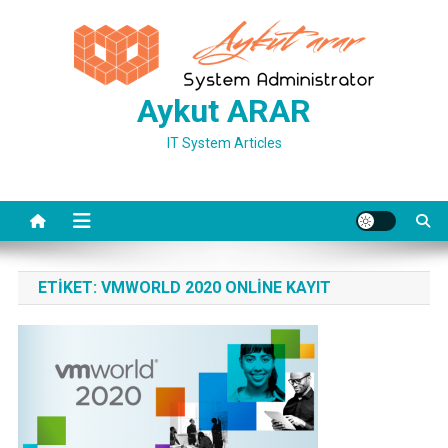
Skip
to
content
Aykut ARAR
IT System Articles
ETIKET:
VMWORLD 2020 ONLINE KAYIT